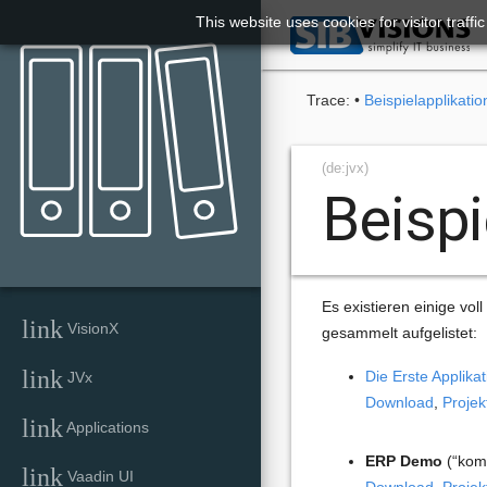
This website uses cookies for visitor traff

Trace:
•
Beispielapplikati
(de:jvx)
Beispi
Es existieren einige vol
link
VisionX
gesammelt aufgelistet:
link
Die Erste Applikat
JVx
Download
,
Projek
link
Applications
ERP Demo
(“komp
link
Vaadin UI