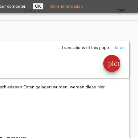
your computer.
More information
OK
perm_i
Search...
Translations of this page:
de
en
picture_a
verschiedenen Orten gelagert wurden, werden diese hier