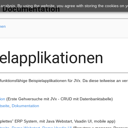
ic analysis. By using the website, you agree with storing the cookies on 
Documentation
onen
elapplikationen
l funktionsfähige Beispielapplikationen für JVx. Da diese teilweise an 
ion
(Erste Gehversuche mit JVx - CRUD mit Datenbanktabelle)
tseite
,
Dokumentation
lettes” ERP System, mit Java Webstart, Vaadin UI, mobile app)