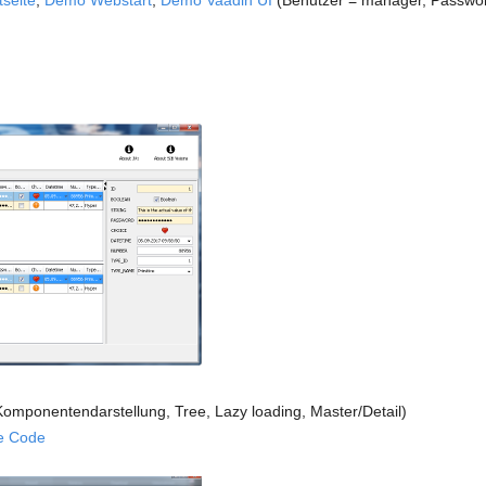
tseite
,
Demo Webstart
,
Demo Vaadin UI
(Benutzer = manager, Passwo
omponentendarstellung, Tree, Lazy loading, Master/Detail)
e Code