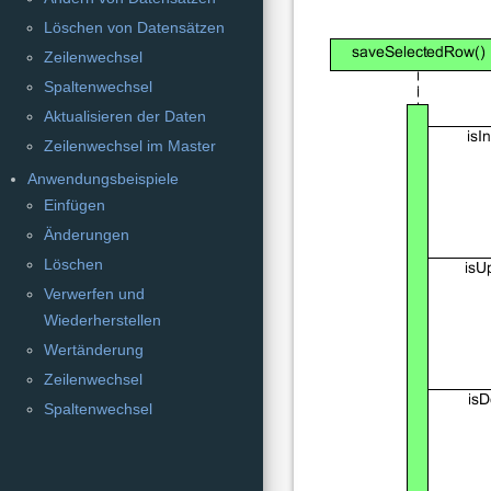
Löschen von Datensätzen
Zeilenwechsel
Spaltenwechsel
Aktualisieren der Daten
Zeilenwechsel im Master
Anwendungsbeispiele
Einfügen
Änderungen
Löschen
Verwerfen und
Wiederherstellen
Wertänderung
Zeilenwechsel
Spaltenwechsel