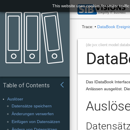
This website uses cookies for visitor traff

Trace:
•
DataBook Ereigni
(de:jvx:client:model:datab
DataB
Das IDataBook Interface
arrow_back_ios
Table of Contents
Anlässen ausgelöst. Di
Auslöser
Auslöse
Datensätze speichern
Änderungen verwerfen
Einfügen von Datensätzen
Datensätz
Ändern von Datensätzen