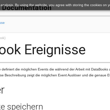
ic analysis. By using the website, you agree with storing the cookies on 
Documentation
sse
ook)
ook Ereignisse
 definiert die möglichen Events die während der Arbeit mit DataBooks 
ese Beschreibung zeigt die möglichen Event Auslöser und die genaue E
r
e speichern