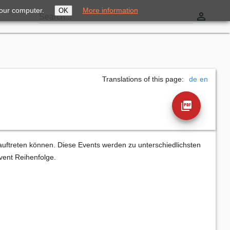
your computer.
More information
OK
perm_identity
Search...
Translations of this page:
de
en
picture_as_pdf
auftreten können. Diese Events werden zu unterschiedlichsten
vent Reihenfolge.