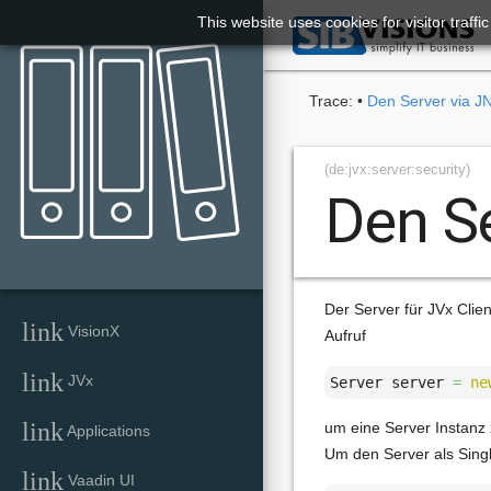
This website uses cookies for visitor traff

Trace:
•
Den Server via J
(de:jvx:server:security)
Den S
Der Server für JVx Clie
link
VisionX
Aufruf
link
JVx
Server server 
=
ne
link
um eine Server Instanz 
Applications
Um den Server als Sing
link
Vaadin UI