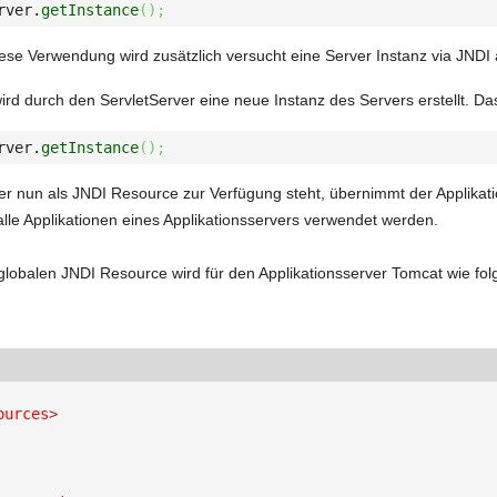
rver.
getInstance
(
)
;
ese Verwendung wird zusätzlich versucht eine Server Instanz via JNDI
ird durch den ServletServer eine neue Instanz des Servers erstellt. Da
rver.
getInstance
(
)
;
er nun als JNDI Resource zur Verfügung steht, übernimmt der Applikat
 alle Applikationen eines Applikationsservers verwendet werden.
 globalen JNDI Resource wird für den Applikationsserver Tomcat wie fol
ources
>