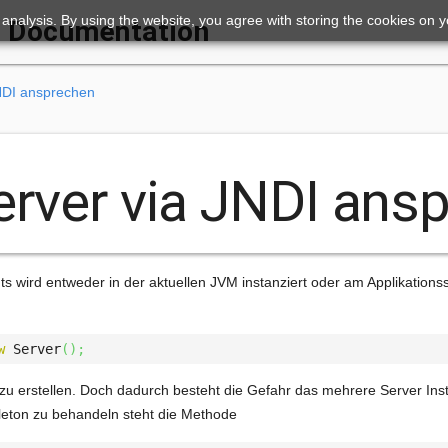
ic analysis. By using the website, you agree with storing the cookies on 
Documentation
NDI ansprechen
erver via JNDI ans
nts wird entweder in der aktuellen JVM instanziert oder am Applikations
w
 Server
(
)
;
zu erstellen. Doch dadurch besteht die Gefahr das mehrere Server Ins
leton zu behandeln steht die Methode