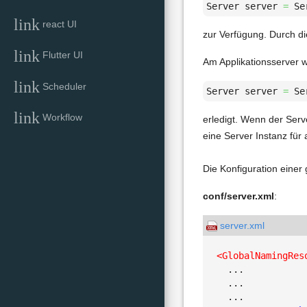
Server server 
=
 Se
link
react UI
zur Verfügung. Durch di
link
Flutter UI
Am Applikationsserver w
link
Scheduler
Server server 
=
 Se
link
Workflow
erledigt. Wenn der Serv
eine Server Instanz für
Die Konfiguration einer
conf/server.xml
:
server.xml
<GlobalNamingRes
  ...

  ...

  ...
