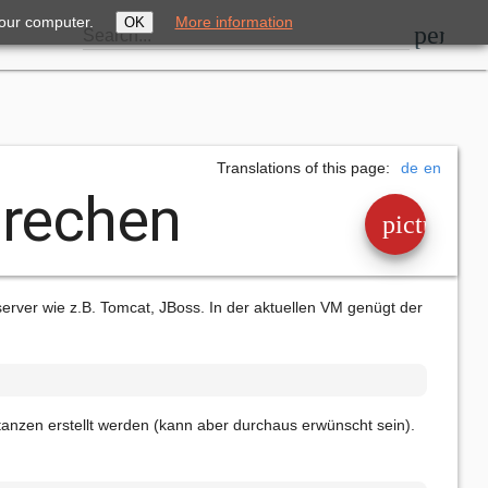
your computer.
More information
OK
perm_i
Search...
Translations of this page:
de
en
prechen
picture_a
server wie z.B. Tomcat, JBoss. In der aktuellen VM genügt der
tanzen erstellt werden (kann aber durchaus erwünscht sein).