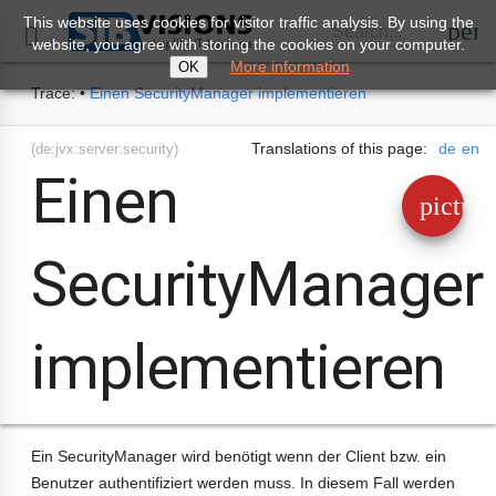
This website uses cookies for visitor traffic analysis. By using the
perm
Search...

website, you agree with storing the cookies on your computer.
More information
OK
Trace:
•
Einen SecurityManager implementieren
Translations of this page:
de
en
(de:jvx:server:security)
Einen
pictur
SecurityManager
implementieren
Ein SecurityManager wird benötigt wenn der Client bzw. ein
Benutzer authentifiziert werden muss. In diesem Fall werden