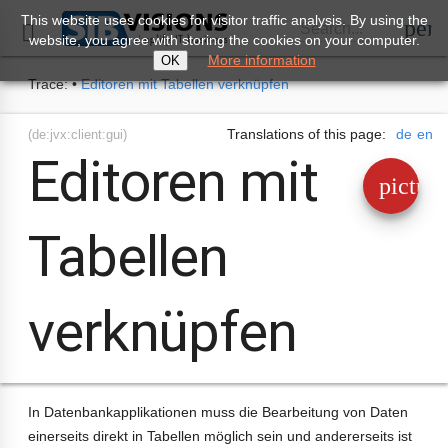
This website uses cookies for visitor traffic analysis. By using the
perm
Search...

website, you agree with storing the cookies on your computer.
More information
OK
Trace:
•
Editoren mit Tabellen verknüpfen
Translations of this page:
de
en
(de:jvx:client:gui)
Editoren mit
pictur
Tabellen
verknüpfen
In Datenbankapplikationen muss die Bearbeitung von Daten
einerseits direkt in Tabellen möglich sein und andererseits ist